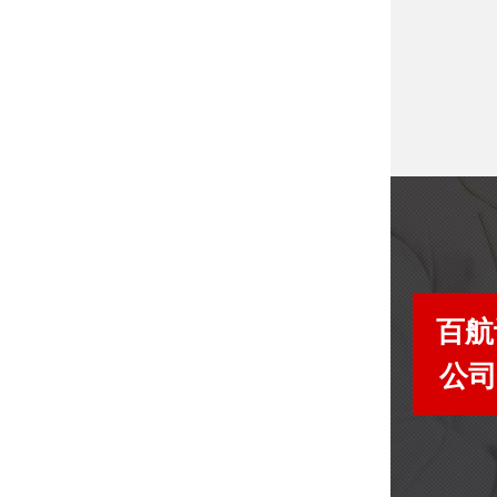
百航
公司