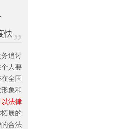
度快
债务追讨
供个人要
来在全国
业形象和
。
以法律
作拓展的
户的合法