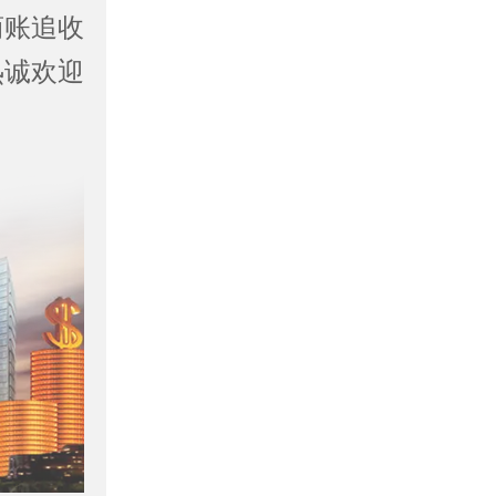
商账追收
热诚欢迎