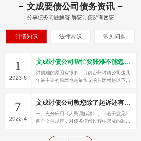
文成要债公司债务资讯
分享债务问题解答 解惑讨债所有困惑
讨债知识
法律常识
常见问题
文成讨债公司帮忙要账难不能忽视的三个原因
1
讨债难的原因有很多，目前台州讨债公司这几
2023-6
年最主要的原因也是最常见的原因就是以下三
点，这个是讨债首先要了解的问题。个就…
文成讨债公司教您除了起诉还有哪些方法可以讨债？
7
一、充分应用《人民调解法》、《若干意见》
2022-4
两个文件规定，对债务清偿过程中形成的调解
协议由法院进行司法确认，取得与生效判…