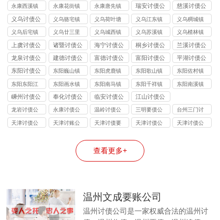
讨债公司
讨债公司
讨债公司
讨债公司
讨债公司
瑞安讨债公
慈溪讨债公
永康西溪镇
永康花街镇
永康唐先镇
司
司
讨债公司
讨债公司
讨债公司
义乌讨债公
义乌骆宅镇
义乌荷叶塘
义乌江东镇
义乌稠城镇
司
讨债公司
镇讨债公司
讨债公司
讨债公司
义乌后宅镇
义乌廿三里
义乌城西镇
义乌苏溪镇
义乌楂林镇
讨债公司
镇讨债公司
讨债公司
讨债公司
讨债公司
上虞讨债公
诸暨讨债公
海宁讨债公
桐乡讨债公
兰溪讨债公
司
司
司
司
司
龙泉讨债公
建德讨债公
富德讨债公
富阳讨债公
平湖讨债公
司
司
司
司
司
东阳讨债公
东阳巍山镇
东阳虎鹿镇
东阳歌山镇
东阳佐村镇
司
讨债公司
讨债公司
讨债公司
讨债公司
东阳东阳江
东阳画水镇
东阳南马镇
东阳千祥镇
东阳南溪镇
镇讨债公司
讨债公司
讨债公司
讨债公司
讨债公司
嵊州讨债公
奉化讨债公
临安讨债公
江山讨债公
司
司
司
司
龙岩讨债公
永康讨债公
温岭讨债公
三明要债公
台州三门讨
司
司
司
司
债公司
天津讨债公
天津讨账公
天津讨债要
天津讨债公
天津讨债公
司
司
账公司
司
司
查看更多+
温州文成要账公司
温州讨债公司是一家权威合法的温州讨