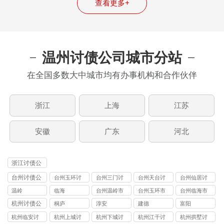
查看更多+
温州讨债公司城市分站
在全国多数大中城市均有办事机构和合作伙伴
浙江
上海
江苏
安徽
广东
河北
浙江讨债公
司
台州讨债公
台州玉环讨
台州三门讨
台州天台讨
台州仙居讨
司
债公司
债公司
债公司
债公司
温岭
临海
台州温岭市
台州玉环市
台州临海市
讨债公司
讨债公司
讨债公司
杭州讨债公
桐庐
淳安
建德
富阳
司
杭州临安讨
杭州上城讨
杭州下城讨
杭州江干讨
杭州拱墅讨