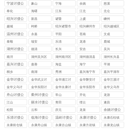
债公司
债公司
债公司
债公司
债公司
宁波讨债公
象山
宁海
余姚
慈溪
司
奉化
海曙
江东
江北
北仑
绍兴讨债公
新昌
诸暨
上虞
嵊州
司
越城
柯桥
绍兴诸暨市
绍兴嵊州市
绍兴越城区
讨债公司
讨债公司
讨债公司
温州讨债公
永嘉
平阳
苍南
文成
司
泰顺
瑞安
乐清
龙港
鹿城
湖州讨债公
德清
长兴
安吉
吴兴
司
南浔
湖州吴兴区
湖州南浔区
湖州德清县
湖州长兴县
讨债公司
讨债公司
讨债公司
讨债公司
嘉兴讨债公
嘉善
海盐
海宁
平湖
司
桐乡
南湖
秀洲
嘉兴海宁市
嘉兴平湖市
讨债公司
讨债公司
金华讨债公
金华武义讨
金华浦江讨
金华磐安讨
金华兰溪讨
司
债公司
债公司
债公司
债公司
金华义乌讨
金华东阳讨
金华永康讨
金华东阳市
金华义乌市
债公司
债公司
债公司
讨债公司
讨债公司
舟山讨债公
衢州讨债公
常山
开化
龙游
司
司
丽水讨债公
江山
青田
缙云
遂昌
司
余姚讨债公
松阳
云和
庆元
龙泉
司
乐清讨债公
临海讨债公
温岭讨债公
永康讨债公
永康石柱镇
司
司
司
司
讨债公司
永康前仓镇
永康舟山镇
永康古山镇
永康方岩镇
永康龙山镇