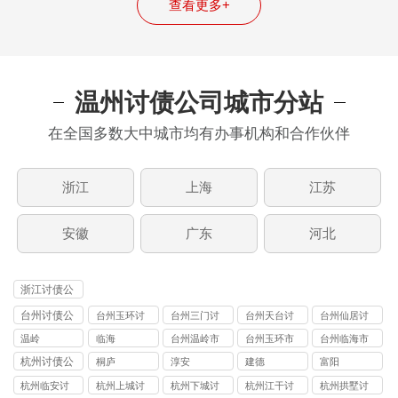
查看更多+
温州讨债公司城市分站
在全国多数大中城市均有办事机构和合作伙伴
浙江
上海
江苏
安徽
广东
河北
浙江讨债公
司
台州讨债公
台州玉环讨
台州三门讨
台州天台讨
台州仙居讨
司
债公司
债公司
债公司
债公司
温岭
临海
台州温岭市
台州玉环市
台州临海市
讨债公司
讨债公司
讨债公司
杭州讨债公
桐庐
淳安
建德
富阳
司
杭州临安讨
杭州上城讨
杭州下城讨
杭州江干讨
杭州拱墅讨