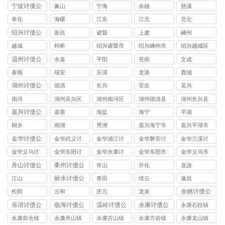
债公司
债公司
债公司
债公司
债公司
宁波讨债公
象山
宁海
余姚
慈溪
司
奉化
海曙
江东
江北
北仑
绍兴讨债公
新昌
诸暨
上虞
嵊州
司
越城
柯桥
绍兴诸暨市
绍兴嵊州市
绍兴越城区
讨债公司
讨债公司
讨债公司
温州讨债公
永嘉
平阳
苍南
文成
司
泰顺
瑞安
乐清
龙港
鹿城
湖州讨债公
德清
长兴
安吉
吴兴
司
南浔
湖州吴兴区
湖州南浔区
湖州德清县
湖州长兴县
讨债公司
讨债公司
讨债公司
讨债公司
嘉兴讨债公
嘉善
海盐
海宁
平湖
司
桐乡
南湖
秀洲
嘉兴海宁市
嘉兴平湖市
讨债公司
讨债公司
金华讨债公
金华武义讨
金华浦江讨
金华磐安讨
金华兰溪讨
司
债公司
债公司
债公司
债公司
金华义乌讨
金华东阳讨
金华永康讨
金华东阳市
金华义乌市
债公司
债公司
债公司
讨债公司
讨债公司
舟山讨债公
衢州讨债公
常山
开化
龙游
司
司
丽水讨债公
江山
青田
缙云
遂昌
司
余姚讨债公
松阳
云和
庆元
龙泉
司
乐清讨债公
临海讨债公
温岭讨债公
永康讨债公
永康石柱镇
司
司
司
司
讨债公司
永康前仓镇
永康舟山镇
永康古山镇
永康方岩镇
永康龙山镇