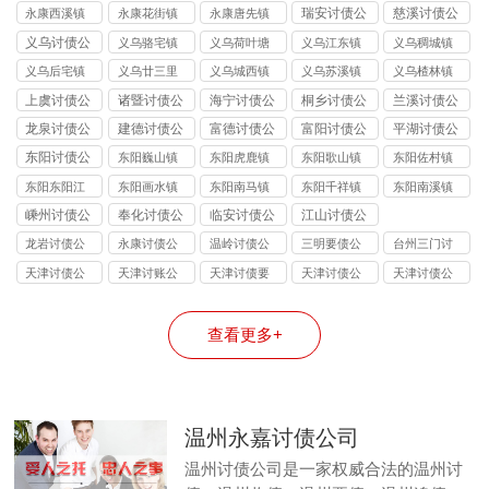
讨债公司
讨债公司
讨债公司
讨债公司
讨债公司
瑞安讨债公
慈溪讨债公
永康西溪镇
永康花街镇
永康唐先镇
司
司
讨债公司
讨债公司
讨债公司
义乌讨债公
义乌骆宅镇
义乌荷叶塘
义乌江东镇
义乌稠城镇
司
讨债公司
镇讨债公司
讨债公司
讨债公司
义乌后宅镇
义乌廿三里
义乌城西镇
义乌苏溪镇
义乌楂林镇
讨债公司
镇讨债公司
讨债公司
讨债公司
讨债公司
上虞讨债公
诸暨讨债公
海宁讨债公
桐乡讨债公
兰溪讨债公
司
司
司
司
司
龙泉讨债公
建德讨债公
富德讨债公
富阳讨债公
平湖讨债公
司
司
司
司
司
东阳讨债公
东阳巍山镇
东阳虎鹿镇
东阳歌山镇
东阳佐村镇
司
讨债公司
讨债公司
讨债公司
讨债公司
东阳东阳江
东阳画水镇
东阳南马镇
东阳千祥镇
东阳南溪镇
镇讨债公司
讨债公司
讨债公司
讨债公司
讨债公司
嵊州讨债公
奉化讨债公
临安讨债公
江山讨债公
司
司
司
司
龙岩讨债公
永康讨债公
温岭讨债公
三明要债公
台州三门讨
司
司
司
司
债公司
天津讨债公
天津讨账公
天津讨债要
天津讨债公
天津讨债公
司
司
账公司
司
司
查看更多+
温州永嘉讨债公司
温州讨债公司是一家权威合法的温州讨