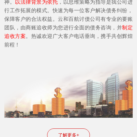
神。
以法律背景为依托
，以思维策略为指导是我公司进
行工作拓展的模式。快速为每一位客户解决债务纠纷，
保障客户的合法权益。云和百航讨债公司有专业的要账
团队，由商账追收师为您进行全面的债务咨询，并
制定
追收方案
。热诚欢迎广大客户电话垂询，携手共创辉煌
前程！
了解更多+