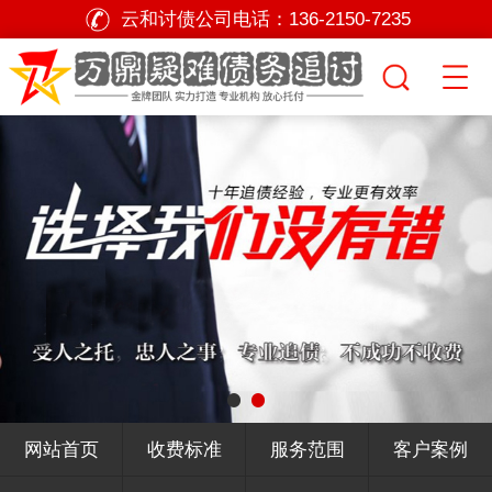
云和讨债公司电话：
136-2150-7235
网站首页
收费标准
服务范围
客户案例