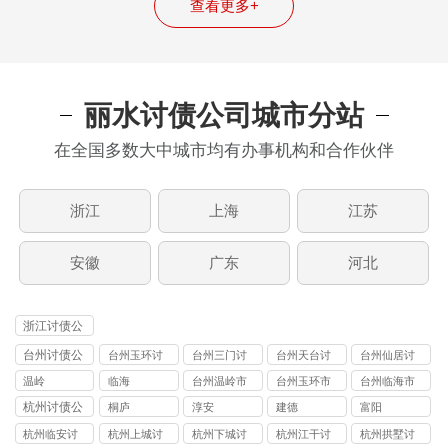
查看更多+
丽水讨债公司城市分站
在全国多数大中城市均有办事机构和合作伙伴
浙江
上海
江苏
安徽
广东
河北
浙江讨债公
司
台州讨债公
台州玉环讨
台州三门讨
台州天台讨
台州仙居讨
司
债公司
债公司
债公司
债公司
温岭
临海
台州温岭市
台州玉环市
台州临海市
讨债公司
讨债公司
讨债公司
杭州讨债公
桐庐
淳安
建德
富阳
司
杭州临安讨
杭州上城讨
杭州下城讨
杭州江干讨
杭州拱墅讨