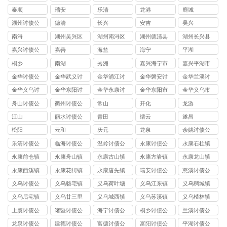
司
泰顺
瑞安
乐清
龙港
鹿城
湖州讨债公
德清
长兴
安吉
吴兴
司
南浔
湖州吴兴区
湖州南浔区
湖州德清县
湖州长兴县
讨债公司
讨债公司
讨债公司
讨债公司
嘉兴讨债公
嘉善
海盐
海宁
平湖
司
桐乡
南湖
秀洲
嘉兴海宁市
嘉兴平湖市
讨债公司
讨债公司
金华讨债公
金华武义讨
金华浦江讨
金华磐安讨
金华兰溪讨
司
债公司
债公司
债公司
债公司
金华义乌讨
金华东阳讨
金华永康讨
金华东阳市
金华义乌市
债公司
债公司
债公司
讨债公司
讨债公司
舟山讨债公
衢州讨债公
常山
开化
龙游
司
司
江山
丽水讨债公
青田
缙云
遂昌
司
松阳
云和
庆元
龙泉
余姚讨债公
司
乐清讨债公
临海讨债公
温岭讨债公
永康讨债公
永康石柱镇
司
司
司
司
讨债公司
永康前仓镇
永康舟山镇
永康古山镇
永康方岩镇
永康龙山镇
讨债公司
讨债公司
讨债公司
讨债公司
讨债公司
永康西溪镇
永康花街镇
永康唐先镇
瑞安讨债公
慈溪讨债公
讨债公司
讨债公司
讨债公司
司
司
义乌讨债公
义乌骆宅镇
义乌荷叶塘
义乌江东镇
义乌稠城镇
司
讨债公司
镇讨债公司
讨债公司
讨债公司
义乌后宅镇
义乌廿三里
义乌城西镇
义乌苏溪镇
义乌楂林镇
讨债公司
镇讨债公司
讨债公司
讨债公司
讨债公司
上虞讨债公
诸暨讨债公
海宁讨债公
桐乡讨债公
兰溪讨债公
司
司
司
司
司
龙泉讨债公
建德讨债公
富德讨债公
富阳讨债公
平湖讨债公