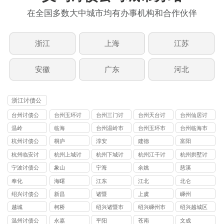
在全国多数大中城市均有办事机构和合作伙伴
浙江
上海
江苏
安徽
广东
河北
浙江讨债公
司
台州讨债公
台州玉环讨
台州三门讨
台州天台讨
台州仙居讨
司
债公司
债公司
债公司
债公司
温岭
临海
台州温岭市
台州玉环市
台州临海市
讨债公司
讨债公司
讨债公司
杭州讨债公
桐庐
淳安
建德
富阳
司
杭州临安讨
杭州上城讨
杭州下城讨
杭州江干讨
杭州拱墅讨
债公司
债公司
债公司
债公司
债公司
宁波讨债公
象山
宁海
余姚
慈溪
司
奉化
海曙
江东
江北
北仑
绍兴讨债公
新昌
诸暨
上虞
嵊州
司
越城
柯桥
绍兴诸暨市
绍兴嵊州市
绍兴越城区
讨债公司
讨债公司
讨债公司
温州讨债公
永嘉
平阳
苍南
文成