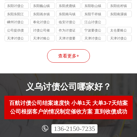
司
司
司
司
司
东阳讨债公
东阳巍山镇
东阳虎鹿镇
东阳歌山镇
东阳佐村镇
司
讨债公司
讨债公司
讨债公司
讨债公司
东阳东阳江
东阳画水镇
东阳南马镇
东阳千祥镇
东阳南溪镇
镇讨债公司
讨债公司
讨债公司
讨债公司
讨债公司
嵊州讨债公
奉化讨债公
临安讨债公
江山讨债公
司
司
司
司
公司提供债
讨债公司催
作为讨债证
宁波要债公
太仓要账公
务追讨
收
据
司
司
天津讨债公
天津讨账公
天津讨债要
天津讨债公
天津讨债公
司
司
账公司
司
司
查看更多+
义乌讨债公司哪家好？
百航讨债公司结案速度快 小单1天 大单3-7天结案
公司根据客户的情况制定催收方案 直到收债成功
136-2150-7235