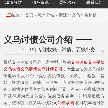
城市分站
债务资讯
委托流程
联系我们
位置：
首页
»
城市分站
»
浙江
»
义乌
»
楂林镇
义乌讨债公司介绍
10年专注收账、讨债、要账业务
百航义乌讨债公司是一家大型老牌的
义乌讨债义乌要债
义乌收债义乌清债义乌讨债公司
，专业合法为义乌楂林
镇地区个人和企业提供各类借款、欠款、工程款、货
款、疑难债款、赖账、三角账、应收账款等商账追收服
务，能快速处理各类债务纠纷问题，有专业的商账追收
师及律师为您提供全方位的债务咨询，并制定追收方
案，楂林镇百航义乌讨债公司
郑重承诺
:楂林镇本地讨债