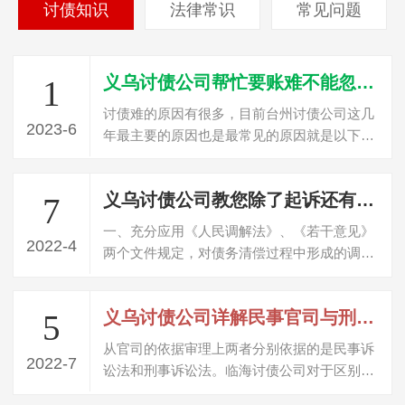
讨债知识
法律常识
常见问题
义乌讨债公司帮忙要账难不能忽视的三个原因
1
讨债难的原因有很多，目前台州讨债公司这几
2023-6
年最主要的原因也是最常见的原因就是以下三
点，这个是讨债首先要了解的问题。个就…
义乌讨债公司教您除了起诉还有哪些方法可以讨债？
7
一、充分应用《人民调解法》、《若干意见》
2022-4
两个文件规定，对债务清偿过程中形成的调解
协议由法院进行司法确认，取得与生效判…
义乌讨债公司详解民事官司与刑事官司的区别
5
从官司的依据审理上两者分别依据的是民事诉
2022-7
讼法和刑事诉讼法。临海讨债公司对于区别可
以总结来说就是涉及到的当事人地位的不…