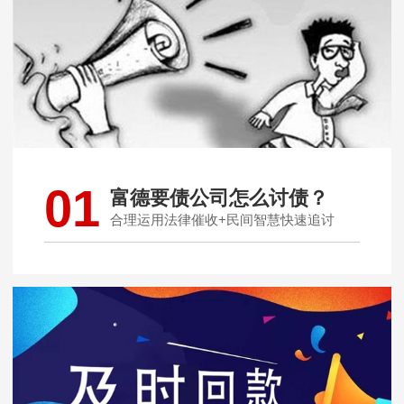
01
富德要债公司怎么讨债？
合理运用法律催收+民间智慧快速追讨