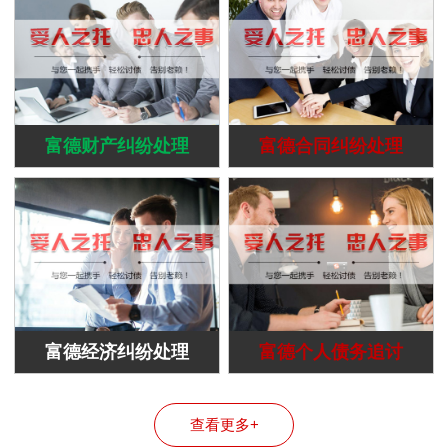
富德财产纠纷处理
富德合同纠纷处理
富德经济纠纷处理
富德个人债务追讨
查看更多+