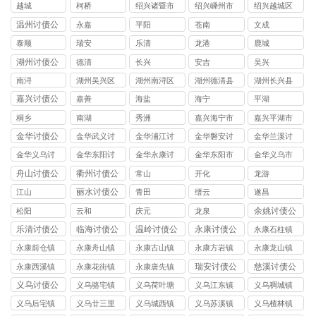
司
越城
柯桥
绍兴诸暨市
绍兴嵊州市
绍兴越城区
讨债公司
讨债公司
讨债公司
温州讨债公
永嘉
平阳
苍南
文成
司
泰顺
瑞安
乐清
龙港
鹿城
湖州讨债公
德清
长兴
安吉
吴兴
司
南浔
湖州吴兴区
湖州南浔区
湖州德清县
湖州长兴县
讨债公司
讨债公司
讨债公司
讨债公司
嘉兴讨债公
嘉善
海盐
海宁
平湖
司
桐乡
南湖
秀洲
嘉兴海宁市
嘉兴平湖市
讨债公司
讨债公司
金华讨债公
金华武义讨
金华浦江讨
金华磐安讨
金华兰溪讨
司
债公司
债公司
债公司
债公司
金华义乌讨
金华东阳讨
金华永康讨
金华东阳市
金华义乌市
债公司
债公司
债公司
讨债公司
讨债公司
舟山讨债公
衢州讨债公
常山
开化
龙游
司
司
丽水讨债公
江山
青田
缙云
遂昌
司
余姚讨债公
松阳
云和
庆元
龙泉
司
乐清讨债公
临海讨债公
温岭讨债公
永康讨债公
永康石柱镇
司
司
司
司
讨债公司
永康前仓镇
永康舟山镇
永康古山镇
永康方岩镇
永康龙山镇
讨债公司
讨债公司
讨债公司
讨债公司
讨债公司
瑞安讨债公
慈溪讨债公
永康西溪镇
永康花街镇
永康唐先镇
司
司
讨债公司
讨债公司
讨债公司
义乌讨债公
义乌骆宅镇
义乌荷叶塘
义乌江东镇
义乌稠城镇
司
讨债公司
镇讨债公司
讨债公司
讨债公司
义乌后宅镇
义乌廿三里
义乌城西镇
义乌苏溪镇
义乌楂林镇