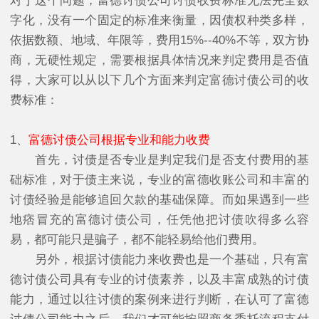
对于这个问题，富德讨债公司讨债收费标准无法完全数
字化，没有一个固定的标准来衡量，因债权种类多样，
依据数额、地域、年限等，费用15%--40%不等，双方协
商，无硬性规定，需要根据具体情况来判定费用是否值
得，大家可以从以下几个方面来判定富德讨债公司的收
费标准：
1、
富德讨债公司根据专业和能力收费
首先，讨债是否专业是判定我们是否支付费用的基
础标准，对于债主来说，专业的富德收账公司和丰富的
讨债经验是能够追回欠款的基础保障。而如果遇到一些
地痞冒充的富德讨债公司，任凭他把讨债吹得多么容
易，都可能只是骗子，都不能轻易给他们费用。
另外，根据讨债能力来收费也是一个基础，只有富
德讨债公司具有专业的讨债素养，以及丰富成熟的讨债
能力，通过以往讨债的案例来进行判断，在认可了富德