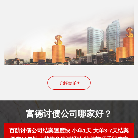
了解更多+
富德讨债公司哪家好？
百航讨债公司结案速度快 小单1天 大单3-7天结案