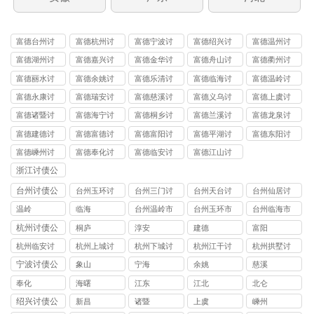
富德台州讨
富德杭州讨
富德宁波讨
富德绍兴讨
富德温州讨
债
债
债
债
债
富德湖州讨
富德嘉兴讨
富德金华讨
富德舟山讨
富德衢州讨
债
债
债
债
债
富德丽水讨
富德余姚讨
富德乐清讨
富德临海讨
富德温岭讨
债
债
债
债
债
富德永康讨
富德瑞安讨
富德慈溪讨
富德义乌讨
富德上虞讨
债
债
债
债
债
富德诸暨讨
富德海宁讨
富德桐乡讨
富德兰溪讨
富德龙泉讨
债
债
债
债
债
富德建德讨
富德富德讨
富德富阳讨
富德平湖讨
富德东阳讨
债
债
债
债
债
富德嵊州讨
富德奉化讨
富德临安讨
富德江山讨
债
债
债
债
浙江讨债公
司
台州讨债公
台州玉环讨
台州三门讨
台州天台讨
台州仙居讨
司
债公司
债公司
债公司
债公司
温岭
临海
台州温岭市
台州玉环市
台州临海市
讨债公司
讨债公司
讨债公司
杭州讨债公
桐庐
淳安
建德
富阳
司
杭州临安讨
杭州上城讨
杭州下城讨
杭州江干讨
杭州拱墅讨
债公司
债公司
债公司
债公司
债公司
宁波讨债公
象山
宁海
余姚
慈溪
司
奉化
海曙
江东
江北
北仑
绍兴讨债公
新昌
诸暨
上虞
嵊州