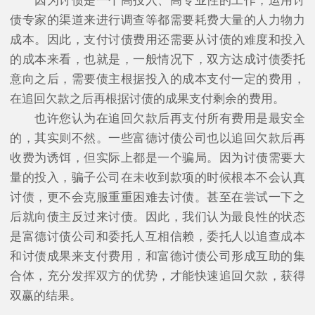
因为讨债是一个高投入、高专业性的工作，运用讨
债专家的渠道来进行调查等都需要耗费大量的人力物力
成本。因此，支付讨债费用还需要从讨债的难度和投入
的成本来看，也就是，一般情况下，双方达成讨债委托
意向之后，需要债主根据投入的成本支付一定的费用，
在追回欠款之后再根据讨债的成果支付剩余的费用。
也许您认为在追回欠款后再支付所有费用是最安全
的，其实则不然。一些富德讨债公司也以追回欠款后再
收费为诱饵，但实际上都是一个骗局。因为讨债需要大
量的投入，骗子公司在未收到款项的时候根本不会认真
讨债，更不会克服重重困难去讨债。甚至在尝试一下之
后就向债主反过来讨债。因此，我们认为最良性的状态
是富德讨债公司和委托人互相信赖，委托人以追查成本
和讨债成果来支付费用，和富德讨债公司形成互助的集
合体，充分发挥双方的优势，才能快速追回欠款，获得
双赢的结果。