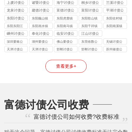
讨债公司
镇讨债公司
讨债公司
讨债公司
讨债公司
上虞讨债公
诸暨讨债公
海宁讨债公
桐乡讨债公
兰溪讨债公
司
司
司
司
司
龙泉讨债公
建德讨债公
富德讨债公
富阳讨债公
平湖讨债公
司
司
司
司
司
东阳讨债公
东阳巍山镇
东阳虎鹿镇
东阳歌山镇
东阳佐村镇
司
讨债公司
讨债公司
讨债公司
讨债公司
东阳东阳江
东阳画水镇
东阳南马镇
东阳千祥镇
东阳南溪镇
镇讨债公司
讨债公司
讨债公司
讨债公司
讨债公司
嵊州讨债公
奉化讨债公
临安讨债公
江山讨债公
司
司
司
司
深圳要账公
湖州要债公
佛山要债公
东莞收数公
无锡讨债公
司
司
司
司
司
天津讨债公
天津讨债公
邯郸讨债公
邯郸讨债公
苏州催债公
司
司
司
司
司
查看更多+
富德讨债公司收费
富德讨债公司如何收费?收费标准