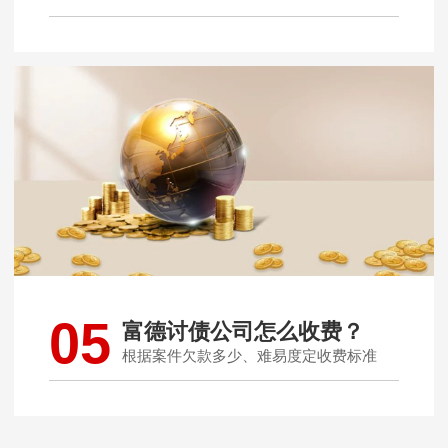
05
富德讨债公司怎么收费？
根据案件欠款多少、难易度定收费标准