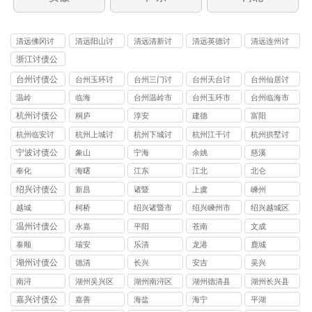
清远佛冈讨
清远阳山讨
清远清新讨
清远英德讨
清远连州讨
债
债
债
债
债
浙江讨债公
司
台州讨债公
台州玉环讨
台州三门讨
台州天台讨
台州仙居讨
司
债公司
债公司
债公司
债公司
温岭
临海
台州温岭市
台州玉环市
台州临海市
讨债公司
讨债公司
讨债公司
杭州讨债公
桐庐
淳安
建德
富阳
司
杭州临安讨
杭州上城讨
杭州下城讨
杭州江干讨
杭州拱墅讨
债公司
债公司
债公司
债公司
债公司
宁波讨债公
象山
宁海
余姚
慈溪
司
奉化
海曙
江东
江北
北仑
绍兴讨债公
新昌
诸暨
上虞
嵊州
司
越城
柯桥
绍兴诸暨市
绍兴嵊州市
绍兴越城区
讨债公司
讨债公司
讨债公司
温州讨债公
永嘉
平阳
苍南
文成
司
泰顺
瑞安
乐清
龙港
鹿城
湖州讨债公
德清
长兴
安吉
吴兴
司
南浔
湖州吴兴区
湖州南浔区
湖州德清县
湖州长兴县
讨债公司
讨债公司
讨债公司
讨债公司
嘉兴讨债公
嘉善
海盐
海宁
平湖