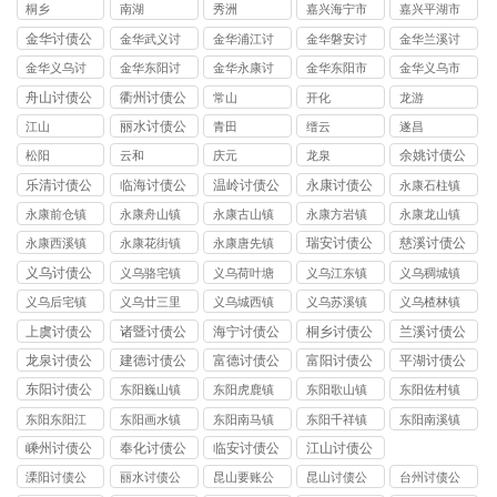
司
桐乡
南湖
秀洲
嘉兴海宁市
嘉兴平湖市
讨债公司
讨债公司
金华讨债公
金华武义讨
金华浦江讨
金华磐安讨
金华兰溪讨
司
债公司
债公司
债公司
债公司
金华义乌讨
金华东阳讨
金华永康讨
金华东阳市
金华义乌市
债公司
债公司
债公司
讨债公司
讨债公司
舟山讨债公
衢州讨债公
常山
开化
龙游
司
司
丽水讨债公
江山
青田
缙云
遂昌
司
余姚讨债公
松阳
云和
庆元
龙泉
司
乐清讨债公
临海讨债公
温岭讨债公
永康讨债公
永康石柱镇
司
司
司
司
讨债公司
永康前仓镇
永康舟山镇
永康古山镇
永康方岩镇
永康龙山镇
讨债公司
讨债公司
讨债公司
讨债公司
讨债公司
瑞安讨债公
慈溪讨债公
永康西溪镇
永康花街镇
永康唐先镇
司
司
讨债公司
讨债公司
讨债公司
义乌讨债公
义乌骆宅镇
义乌荷叶塘
义乌江东镇
义乌稠城镇
司
讨债公司
镇讨债公司
讨债公司
讨债公司
义乌后宅镇
义乌廿三里
义乌城西镇
义乌苏溪镇
义乌楂林镇
讨债公司
镇讨债公司
讨债公司
讨债公司
讨债公司
上虞讨债公
诸暨讨债公
海宁讨债公
桐乡讨债公
兰溪讨债公
司
司
司
司
司
龙泉讨债公
建德讨债公
富德讨债公
富阳讨债公
平湖讨债公
司
司
司
司
司
东阳讨债公
东阳巍山镇
东阳虎鹿镇
东阳歌山镇
东阳佐村镇
司
讨债公司
讨债公司
讨债公司
讨债公司
东阳东阳江
东阳画水镇
东阳南马镇
东阳千祥镇
东阳南溪镇
镇讨债公司
讨债公司
讨债公司
讨债公司
讨债公司
嵊州讨债公
奉化讨债公
临安讨债公
江山讨债公
司
司
司
司
溧阳讨债公
丽水讨债公
昆山要账公
昆山讨债公
台州讨债公