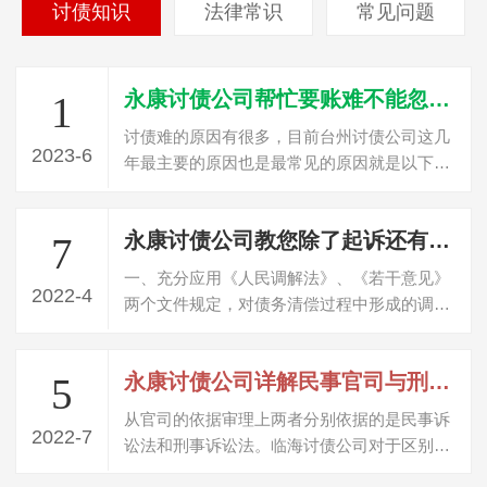
讨债知识
法律常识
常见问题
永康讨债公司帮忙要账难不能忽视的三个原因
1
讨债难的原因有很多，目前台州讨债公司这几
2023-6
年最主要的原因也是最常见的原因就是以下三
点，这个是讨债首先要了解的问题。个就…
永康讨债公司教您除了起诉还有哪些方法可以讨债？
7
一、充分应用《人民调解法》、《若干意见》
2022-4
两个文件规定，对债务清偿过程中形成的调解
协议由法院进行司法确认，取得与生效判…
永康讨债公司详解民事官司与刑事官司的区别
5
从官司的依据审理上两者分别依据的是民事诉
2022-7
讼法和刑事诉讼法。临海讨债公司对于区别可
以总结来说就是涉及到的当事人地位的不…