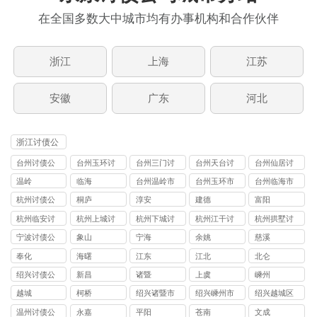
在全国多数大中城市均有办事机构和合作伙伴
浙江
上海
江苏
安徽
广东
河北
浙江讨债公
司
台州讨债公
台州玉环讨
台州三门讨
台州天台讨
台州仙居讨
司
债公司
债公司
债公司
债公司
温岭
临海
台州温岭市
台州玉环市
台州临海市
讨债公司
讨债公司
讨债公司
杭州讨债公
桐庐
淳安
建德
富阳
司
杭州临安讨
杭州上城讨
杭州下城讨
杭州江干讨
杭州拱墅讨
债公司
债公司
债公司
债公司
债公司
宁波讨债公
象山
宁海
余姚
慈溪
司
奉化
海曙
江东
江北
北仑
绍兴讨债公
新昌
诸暨
上虞
嵊州
司
越城
柯桥
绍兴诸暨市
绍兴嵊州市
绍兴越城区
讨债公司
讨债公司
讨债公司
温州讨债公
永嘉
平阳
苍南
文成