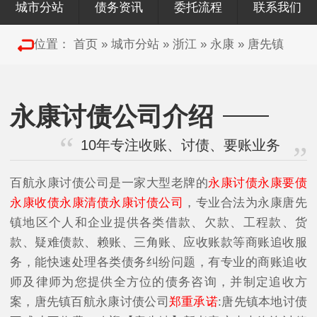
城市分站
债务资讯
委托流程
联系我们
位置：
首页
»
城市分站
»
浙江
»
永康
»
唐先镇
永康讨债公司介绍
10年专注收账、讨债、要账业务
百航永康讨债公司是一家大型老牌的
永康讨债永康要债
永康收债永康清债永康讨债公司
，专业合法为永康唐先
镇地区个人和企业提供各类借款、欠款、工程款、货
款、疑难债款、赖账、三角账、应收账款等商账追收服
务，能快速处理各类债务纠纷问题，有专业的商账追收
师及律师为您提供全方位的债务咨询，并制定追收方
案，唐先镇百航永康讨债公司
郑重承诺
:唐先镇本地讨债