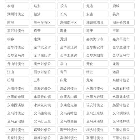
司
泰顺
瑞安
乐清
龙港
鹿城
湖州讨债公
德清
长兴
安吉
吴兴
司
南浔
湖州吴兴区
湖州南浔区
湖州德清县
湖州长兴县
讨债公司
讨债公司
讨债公司
讨债公司
嘉兴讨债公
嘉善
海盐
海宁
平湖
司
桐乡
南湖
秀洲
嘉兴海宁市
嘉兴平湖市
讨债公司
讨债公司
金华讨债公
金华武义讨
金华浦江讨
金华磐安讨
金华兰溪讨
司
债公司
债公司
债公司
债公司
金华义乌讨
金华东阳讨
金华永康讨
金华东阳市
金华义乌市
债公司
债公司
债公司
讨债公司
讨债公司
舟山讨债公
衢州讨债公
常山
开化
龙游
司
司
江山
丽水讨债公
青田
缙云
遂昌
司
松阳
云和
庆元
龙泉
余姚讨债公
司
乐清讨债公
临海讨债公
温岭讨债公
永康讨债公
永康石柱镇
司
司
司
司
讨债公司
永康前仓镇
永康舟山镇
永康古山镇
永康方岩镇
永康龙山镇
讨债公司
讨债公司
讨债公司
讨债公司
讨债公司
永康西溪镇
永康花街镇
永康唐先镇
瑞安讨债公
慈溪讨债公
讨债公司
讨债公司
讨债公司
司
司
义乌讨债公
义乌骆宅镇
义乌荷叶塘
义乌江东镇
义乌稠城镇
司
讨债公司
镇讨债公司
讨债公司
讨债公司
义乌后宅镇
义乌廿三里
义乌城西镇
义乌苏溪镇
义乌楂林镇
讨债公司
镇讨债公司
讨债公司
讨债公司
讨债公司
上虞讨债公
诸暨讨债公
海宁讨债公
桐乡讨债公
兰溪讨债公
司
司
司
司
司
龙泉讨债公
建德讨债公
富德讨债公
富阳讨债公
平湖讨债公