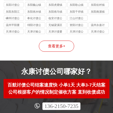
司
司
司
司
司
东阳讨债公
东阳巍山镇
东阳虎鹿镇
东阳歌山镇
东阳佐村镇
司
讨债公司
讨债公司
讨债公司
讨债公司
东阳东阳江
东阳画水镇
东阳南马镇
东阳千祥镇
东阳南溪镇
镇讨债公司
讨债公司
讨债公司
讨债公司
讨债公司
嵊州讨债公
奉化讨债公
临安讨债公
江山讨债公
司
司
司
司
温州平阳要
绵阳讨债公
无锡梁溪区
资阳讨债公
温州永嘉讨
债公司
司
讨债公司
司
债公司
天津讨债公
天津讨账公
天津讨债要
天津讨债公
天津讨债公
司
司
账公司
司
司
查看更多+
永康讨债公司哪家好？
百航讨债公司结案速度快 小单1天 大单3-7天结案
公司根据客户的情况制定催收方案 直到收债成功
136-2150-7235